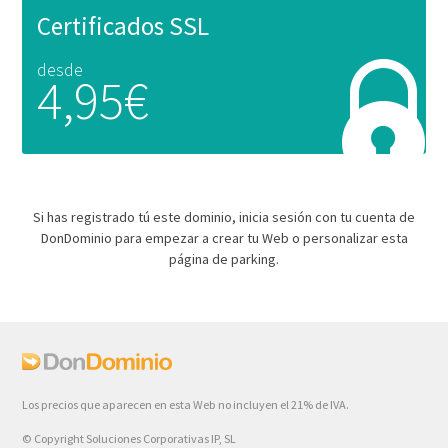
Certificados SSL
desde
4,95€
Si has registrado tú este dominio, inicia sesión con tu cuenta de
DonDominio para empezar a crear tu Web o personalizar esta
página de parking.
Los precios que aparecen en esta Web no incluyen el 21% de IVA.
© Copyright Soluciones Corporativas IP, SL