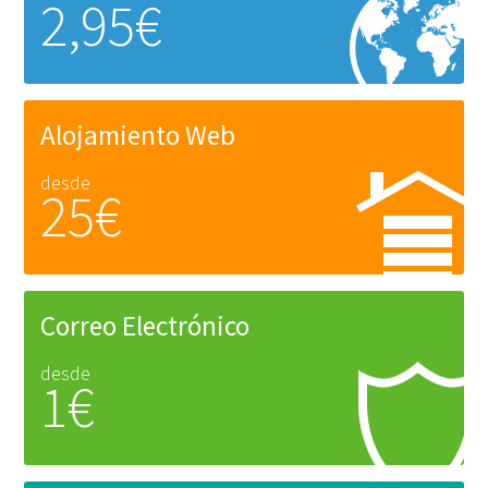
2,95€
Alojamiento Web
desde
25€
Correo Electrónico
desde
1€